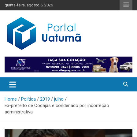
Skip
quinta-feira, agosto 6, 2026
to
content
O melhor portal de notícias do Amazonas
Portal Uatumã
Home
Política
2019
julho
Ex-prefeito de Codajás é condenado por incorreção
administrativa