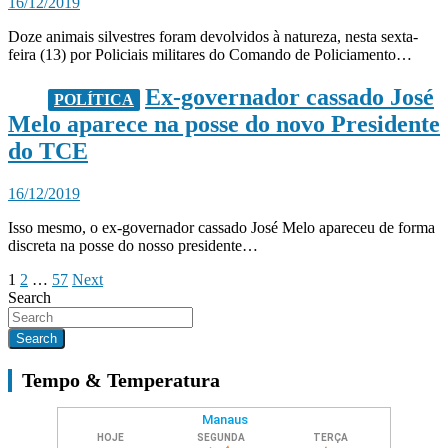
16/12/2019
Doze animais silvestres foram devolvidos à natureza, nesta sexta-
feira (13) por Policiais militares do Comando de Policiamento…
Ex-governador cassado José
POLÍTICA
Melo aparece na posse do novo Presidente
do TCE
16/12/2019
Isso mesmo, o ex-governador cassado José Melo apareceu de forma
discreta na posse do nosso presidente…
Paginação
1
2
…
57
Next
Search
de
posts
Search
Tempo & Temperatura