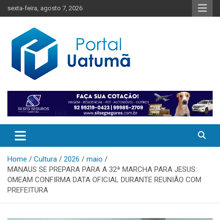
Skip
sexta-feira, agosto 7, 2026
to
content
O melhor portal de notícias do Amazonas
Portal Uatumã
Home
Cultura
2026
maio
MANAUS SE PREPARA PARA A 32ª MARCHA PARA JESUS:
OMEAM CONFIRMA DATA OFICIAL DURANTE REUNIÃO COM
PREFEITURA