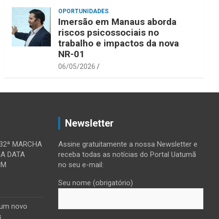
OPORTUNIDADES
Imersão em Manaus aborda
riscos psicossociais no
trabalho e impactos da nova
NR-01
06/05/2026
Newsletter
 32ª MARCHA
Assine gratuitamente a nossa Newsletter e
MA DATA
receba todas as notícias do Portal Uatumã
OM
no seu e-mail:
Seu nome (obrigatório)
 um novo
s