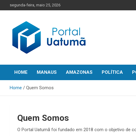
Skip
segunda-feira, maio 25, 2026
to
content
O melhor portal de notícias do Amazonas
Portal Uatumã
HOME
MANAUS
AMAZONAS
POLÍTICA
P
Home
Quem Somos
Quem Somos
O Portal Uatumã foi fundado em 2018 com o objetivo de c