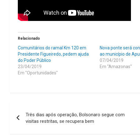
Relacionado
Comunitários do ramal Km 120 em
Nova ponte será con
Presidente Figueiredo, pedem ajuda
ao município de Apu
do Poder Público
07/04/2019
23/04/2019
Em "Amazonas"
Em "Oportunidades"
Navegação
Três dias após operação, Bolsonaro segue com
de
visitas restritas, se recupera bem
Post