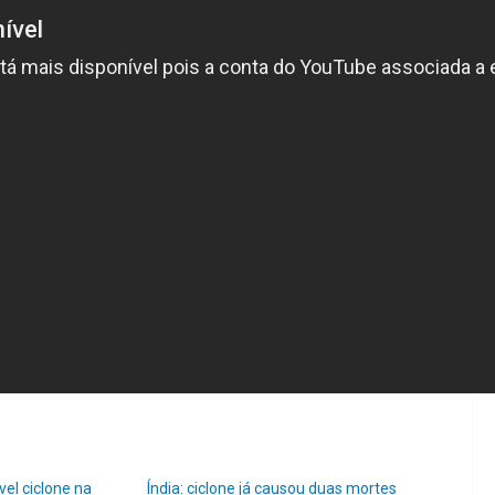
vel ciclone na
Índia: ciclone já causou duas mortes