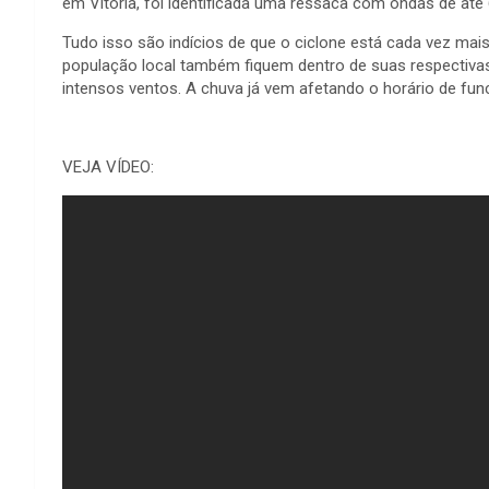
em Vitória, foi identificada uma ressaca com ondas de até
Tudo isso são indícios de que o ciclone está cada vez mais
população local também fiquem dentro de suas respectiv
intensos ventos. A chuva já vem afetando o horário de fun
VEJA VÍDEO: