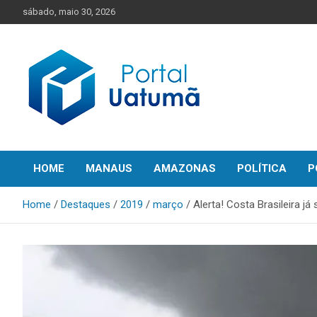
Skip
sábado, maio 30, 2026
to
content
O melhor portal de notícias do Amazonas
Portal Uatumã
HOME
MANAUS
AMAZONAS
POLÍTICA
P
Home
Destaques
2019
março
Alerta! Costa Brasileira j