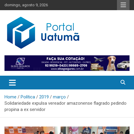
Skip
domingo, agosto 9, 2026
to
content
O melhor portal de notícias do Amazonas
Portal Uatumã
Home
Política
2019
março
Solidariedade expulsa vereador amazonense flagrado pedindo
propina a ex servidor