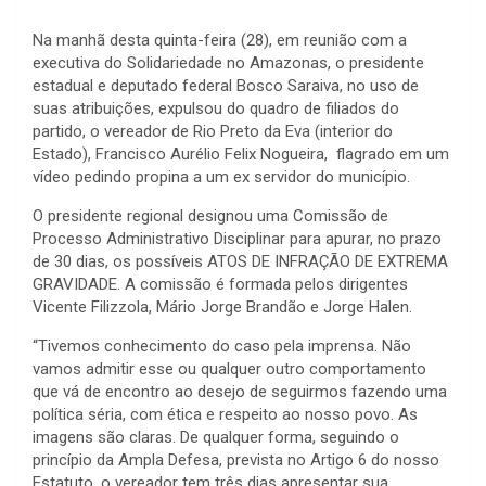
Na manhã desta quinta-feira (28), em reunião com a
executiva do Solidariedade no Amazonas, o presidente
estadual e deputado federal Bosco Saraiva, no uso de
suas atribuições, expulsou do quadro de filiados do
partido, o vereador de Rio Preto da Eva (interior do
Estado), Francisco Aurélio Felix Nogueira, flagrado em um
vídeo pedindo propina a um ex servidor do município.
O presidente regional designou uma Comissão de
Processo Administrativo Disciplinar para apurar, no prazo
de 30 dias, os possíveis ATOS DE INFRAÇÃO DE EXTREMA
GRAVIDADE. A comissão é formada pelos dirigentes
Vicente Filizzola, Mário Jorge Brandão e Jorge Halen.
“Tivemos conhecimento do caso pela imprensa. Não
vamos admitir esse ou qualquer outro comportamento
que vá de encontro ao desejo de seguirmos fazendo uma
política séria, com ética e respeito ao nosso povo. As
imagens são claras. De qualquer forma, seguindo o
princípio da Ampla Defesa, prevista no Artigo 6 do nosso
Estatuto, o vereador tem três dias apresentar sua