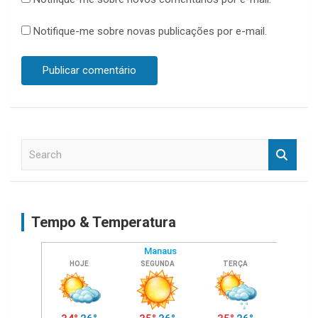
Notifique-me sobre novas publicações por e-mail.
S
e
a
r
c
Tempo & Temperatura
h