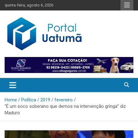
Skip
quinta-feira, agosto 6, 2026
to
content
O melhor portal de notícias do Amazonas
Portal Uatumã
Home
Política
2019
fevereiro
“É um soco soberano que demos na intervenção gringa” diz
Maduro