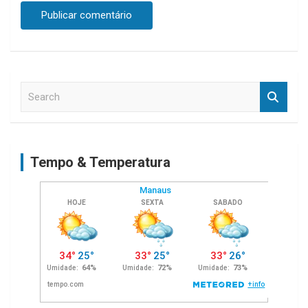
S
e
a
r
c
Tempo & Temperatura
h