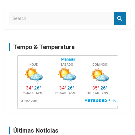
S
e
a
r
c
Tempo & Temperatura
h
Últimas Notícias