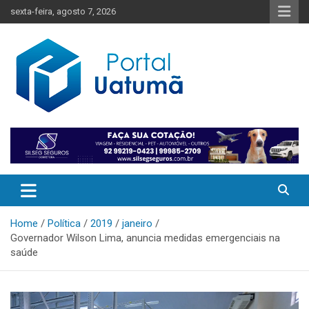
Skip
sexta-feira, agosto 7, 2026
to
content
O melhor portal de notícias do Amazonas
Portal Uatumã
Home
Política
2019
janeiro
Governador Wilson Lima, anuncia medidas emergenciais na
saúde