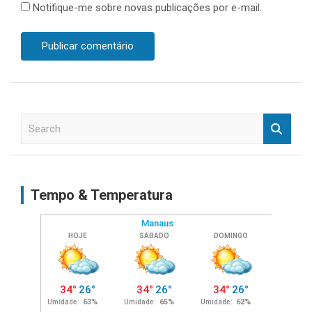
Notifique-me sobre novas publicações por e-mail.
S
e
a
r
c
Tempo & Temperatura
h