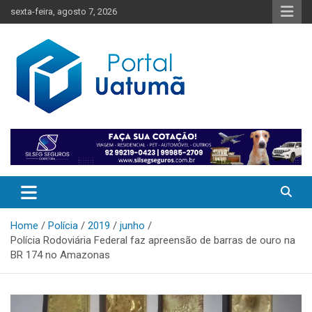
Skip
sexta-feira, agosto 7, 2026
to
content
O melhor portal de notícias do Amazonas
Portal Uatumã
Home
Polícia
2019
junho
Polícia Rodoviária Federal faz apreensão de barras de ouro na
BR 174 no Amazonas