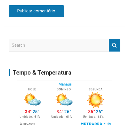
S
e
a
r
c
Tempo & Temperatura
h