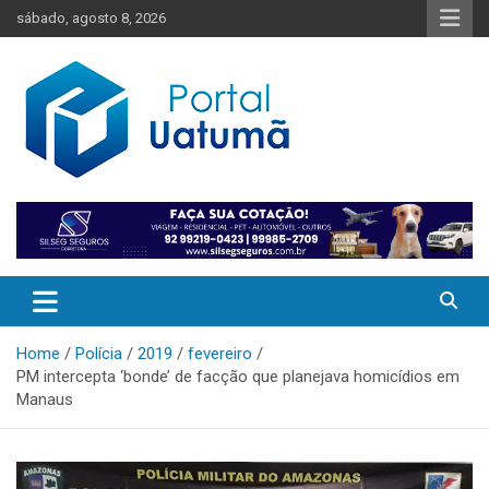
Skip
sábado, agosto 8, 2026
to
content
O melhor portal de notícias do Amazonas
Portal Uatumã
Home
Polícia
2019
fevereiro
PM intercepta ‘bonde’ de facção que planejava homicídios em
Manaus