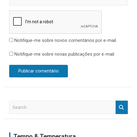
Notifique-me sobre novos comentários por e-mail.
Notifique-me sobre novas publicações por e-mail.
S
e
a
r
c
Tempo & Temperatura
h