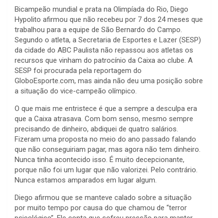
Bicampeão mundial e prata na Olimpíada do Rio, Diego
Hypolito afirmou que não recebeu por 7 dos 24 meses que
trabalhou para a equipe de São Bernardo do Campo.
Segundo o atleta, a Secretaria de Esportes e Lazer (SESP)
da cidade do ABC Paulista não repassou aos atletas os
recursos que vinham do patrocínio da Caixa ao clube. A
SESP foi procurada pela reportagem do
GloboEsporte.com, mas ainda não deu uma posição sobre
a situação do vice-campeão olímpico.
O que mais me entristece é que a sempre a desculpa era
que a Caixa atrasava. Com bom senso, mesmo sempre
precisando de dinheiro, abdiquei de quatro salários.
Fizeram uma proposta no meio do ano passado falando
que não conseguiriam pagar, mas agora não tem dinheiro.
Nunca tinha acontecido isso. É muito decepcionante,
porque não foi um lugar que não valorizei. Pelo contrário.
Nunca estamos amparados em lugar algum.
Diego afirmou que se manteve calado sobre a situação
por muito tempo por causa do que chamou de “terror
psicológico”. Ele conta que sofreu pressão para manter