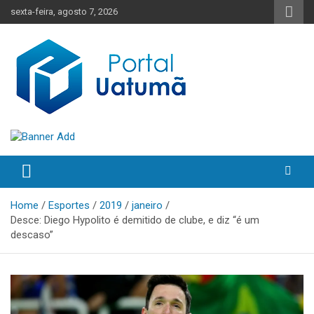
Skip
sexta-feira, agosto 7, 2026
to
content
O melhor portal de notícias do Amazonas
Portal Uatumã
Home
Esportes
2019
janeiro
Desce: Diego Hypolito é demitido de clube, e diz “é um
descaso”