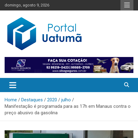
Skip
domingo, agosto 9, 2026
to
content
O melhor portal de notícias do Amazonas
Portal Uatumã
Home
Destaques
2020
julho
Manifestação é programada para as 17h em Manaus contra o
preço abusivo da gasolina