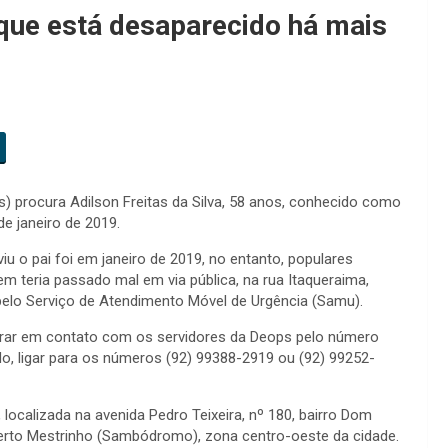
que está desaparecido há mais
s) procura Adilson Freitas da Silva, 58 anos, conhecido como
e janeiro de 2019.
viu o pai foi em janeiro de 2019, no entanto, populares
 teria passado mal em via pública, na rua Itaqueraima,
 pelo Serviço de Atendimento Móvel de Urgência (Samu).
rar em contato com os servidores da Deops pelo número
o, ligar para os números (92) 99388-2919 ou (92) 99252-
localizada na avenida Pedro Teixeira, nº 180, bairro Dom
erto Mestrinho (Sambódromo), zona centro-oeste da cidade.