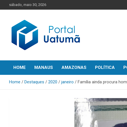
Skip
sábado, maio 30, 2026
to
content
O melhor portal de notícias do Amazonas
Portal Uatumã
HOME
MANAUS
AMAZONAS
POLÍTICA
P
Home
Destaques
2020
janeiro
Família ainda procura ho