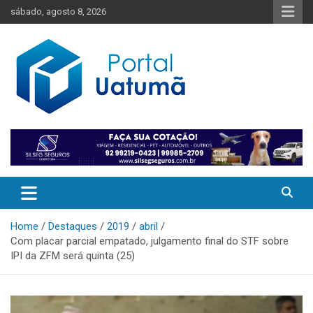
Skip
sábado, agosto 8, 2026
to
content
O melhor portal de notícias do Amazonas
Portal Uatumã
Home
Destaques
2019
abril
Com placar parcial empatado, julgamento final do STF sobre
IPI da ZFM será quinta (25)