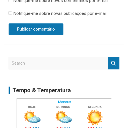
Notifique-me sobre novos comentários por e-mail.
Notifique-me sobre novas publicações por e-mail.
S
e
a
r
c
Tempo & Temperatura
h