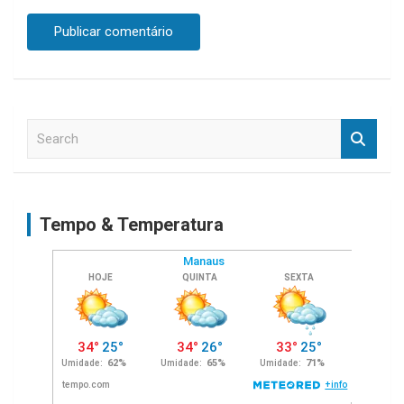
S
e
a
r
c
Tempo & Temperatura
h