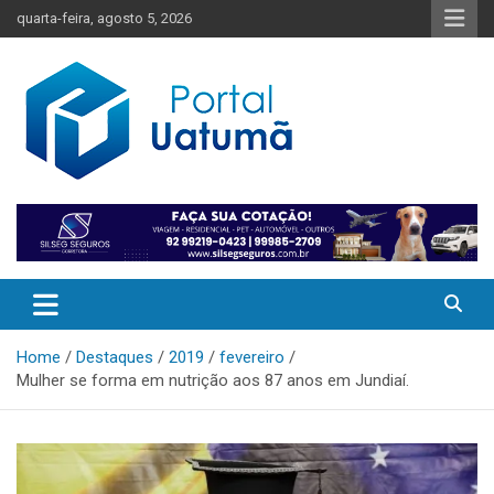
Skip
quarta-feira, agosto 5, 2026
to
content
O melhor portal de notícias do Amazonas
Portal Uatumã
Home
Destaques
2019
fevereiro
Mulher se forma em nutrição aos 87 anos em Jundiaí.