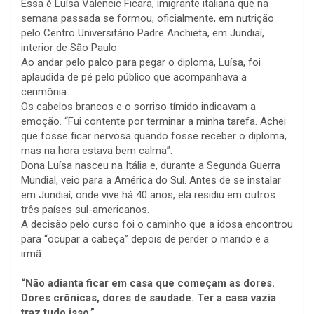
Essa é Luísa Valencic Ficara, imigrante italiana que na
semana passada se formou, oficialmente, em nutrição
pelo Centro Universitário Padre Anchieta, em Jundiaí,
interior de São Paulo.
Ao andar pelo palco para pegar o diploma, Luísa, foi
aplaudida de pé pelo público que acompanhava a
cerimônia.
Os cabelos brancos e o sorriso tímido indicavam a
emoção. “Fui contente por terminar a minha tarefa. Achei
que fosse ficar nervosa quando fosse receber o diploma,
mas na hora estava bem calma”.
Dona Luísa nasceu na Itália e, durante a Segunda Guerra
Mundial, veio para a América do Sul. Antes de se instalar
em Jundiaí, onde vive há 40 anos, ela residiu em outros
três países sul-americanos.
A decisão pelo curso foi o caminho que a idosa encontrou
para “ocupar a cabeça” depois de perder o marido e a
irmã.
“Não adianta ficar em casa que começam as dores.
Dores crônicas, dores de saudade. Ter a casa vazia
traz tudo isso.”