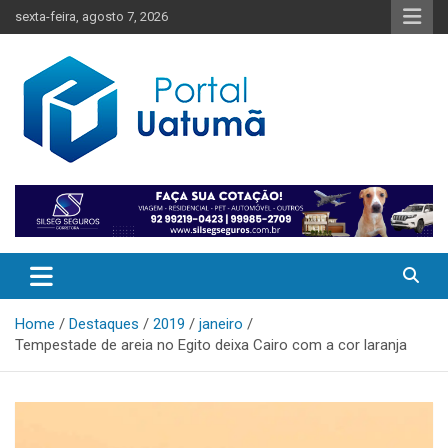
Skip
sexta-feira, agosto 7, 2026
to
content
O melhor portal de notícias do Amazonas
Portal Uatumã
Home
Destaques
2019
janeiro
Tempestade de areia no Egito deixa Cairo com a cor laranja