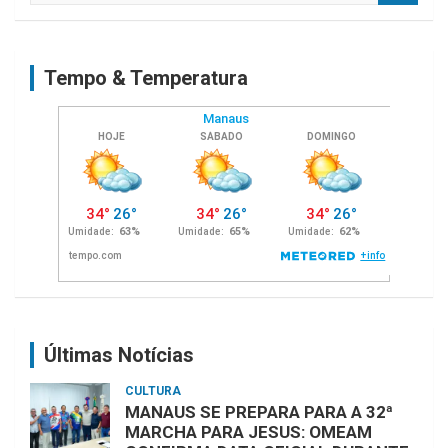
a
r
c
Tempo & Temperatura
h
Últimas Notícias
CULTURA
MANAUS SE PREPARA PARA A 32ª
MARCHA PARA JESUS: OMEAM