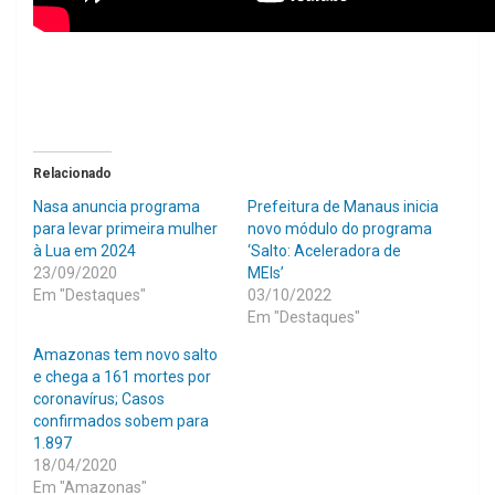
Relacionado
Nasa anuncia programa
Prefeitura de Manaus inicia
para levar primeira mulher
novo módulo do programa
à Lua em 2024
‘Salto: Aceleradora de
23/09/2020
MEIs’
Em "Destaques"
03/10/2022
Em "Destaques"
Amazonas tem novo salto
e chega a 161 mortes por
coronavírus; Casos
confirmados sobem para
1.897
18/04/2020
Em "Amazonas"