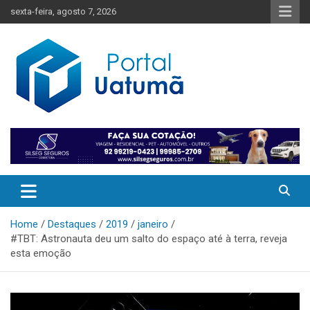
Skip
sexta-feira, agosto 7, 2026
to
content
O melhor portal de notícias do Amazonas
Portal Uatumã
Home
Destaques
2019
janeiro
#TBT: Astronauta deu um salto do espaço até à terra, reveja
esta emoção