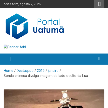
Skip
sexta-feira, agosto 7, 2026
to
content
O melhor portal de notícias do Amazonas
Portal Uatumã
Home
Destaques
2019
janeiro
Sonda chinesa divulga imagem do lado oculto da Lua