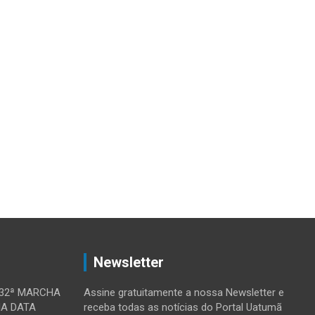
Newsletter
 32ª MARCHA
Assine gratuitamente a nossa Newsletter e
MA DATA
receba todas as notícias do Portal Uatumã