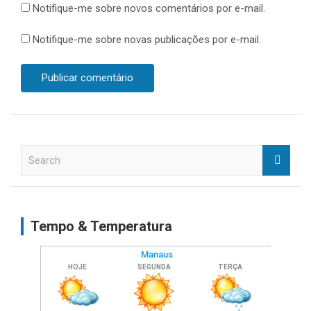
Notifique-me sobre novos comentários por e-mail.
Notifique-me sobre novas publicações por e-mail.
S
e
a
r
c
Tempo & Temperatura
h