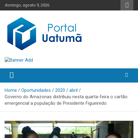
Skip
domingo, agosto 9, 2026
to
content
O melhor portal de notícias do Amazonas
Portal Uatumã
Home
Oportunidades
2020
abril
Governo do Amazonas distribuiu nesta quarta-feira o cartão
emergencial a população de Presidente Figueiredo