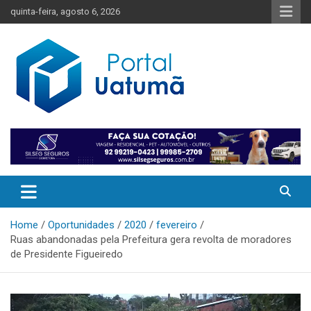
Skip
quinta-feira, agosto 6, 2026
to
content
O melhor portal de notícias do Amazonas
Portal Uatumã
Home
Oportunidades
2020
fevereiro
Ruas abandonadas pela Prefeitura gera revolta de moradores
de Presidente Figueiredo