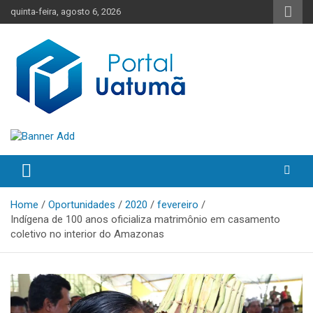
Skip
quinta-feira, agosto 6, 2026
to
content
O melhor portal de notícias do Amazonas
Portal Uatumã
Home
Oportunidades
2020
fevereiro
Indígena de 100 anos oficializa matrimônio em casamento
coletivo no interior do Amazonas