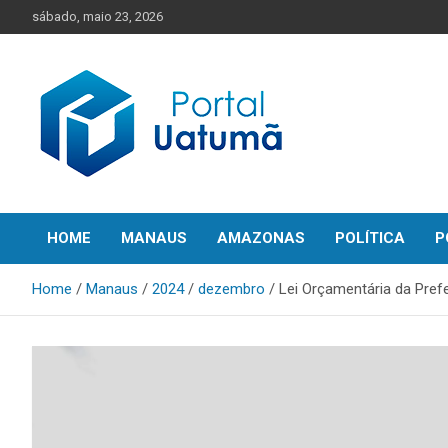
Skip
sábado, maio 23, 2026
to
content
O melhor portal de notícias do Amazonas
Portal Uatumã
HOME
MANAUS
AMAZONAS
POLÍTICA
P
Home
Manaus
2024
dezembro
Lei Orçamentária da Pref