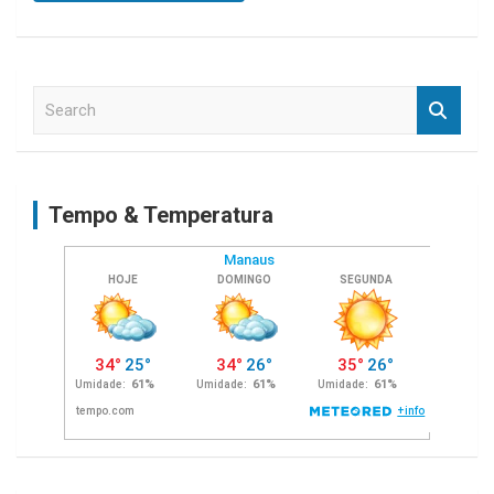
S
e
a
r
c
Tempo & Temperatura
h