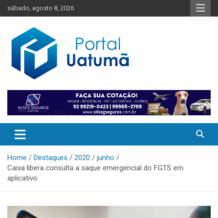
Skip
sábado, agosto 8, 2026
to
content
O melhor portal de notícias do Amazonas
Portal Uatumã
Home
Destaques
2020
junho
Caixa libera consulta a saque emergencial do FGTS em
aplicativo