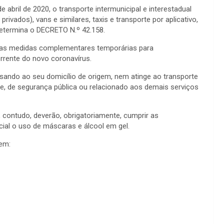
e abril de 2020, o transporte intermunicipal e interestadual
ivados), vans e similares, taxis e transporte por aplicativo,
 determina o DECRETO N.º 42.158.
a as medidas complementares temporárias para
rrente do novo coronavírus.
ando ao seu domicílio de origem, nem atinge ao transporte
e, de segurança pública ou relacionado aos demais serviços
 contudo, deverão, obrigatoriamente, cumprir as
ial o uso de máscaras e álcool em gel.
 em: