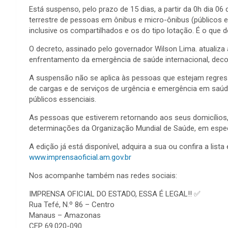
Está suspenso, pelo prazo de 15 dias, a partir da 0h dia 06 d
terrestre de pessoas em ônibus e micro-ônibus (públicos e pr
inclusive os compartilhados e os do tipo lotação. É o que
O decreto, assinado pelo governador Wilson Lima. atualiz
enfrentamento da emergência de saúde internacional, deco
A suspensão não se aplica às pessoas que estejam regress
de cargas e de serviços de urgência e emergência em saúd
públicos essenciais.
As pessoas que estiverem retornando aos seus domicílios,
determinações da Organização Mundial de Saúde, em espec
A edição já está disponível, adquira a sua ou confira a lista
www.imprensaoficial.am.gov.br
Nos acompanhe também nas redes sociais:
IMPRENSA OFICIAL DO ESTADO, ESSA É LEGAL!!
✅
Rua Tefé, N.º 86 – Centro
Manaus – Amazonas
CEP 69.020-090