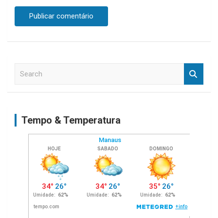
S
e
a
r
c
Tempo & Temperatura
h