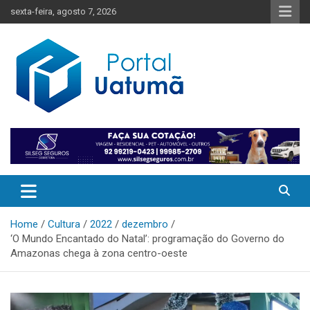
Skip
sexta-feira, agosto 7, 2026
to
content
O melhor portal de notícias do Amazonas
Portal Uatumã
Home
Cultura
2022
dezembro
‘O Mundo Encantado do Natal’: programação do Governo do
Amazonas chega à zona centro-oeste